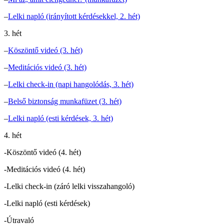
–
Lelki napló (irányított kérdésekkel, 2. hét)
3. hét
–
Köszöntő videó (3. hét)
–
Meditációs videó (3. hét)
–
Lelki check-in (napi hangolódás, 3. hét)
–
Belső biztonság munkafüzet (3. hét)
–
Lelki napló (esti kérdések, 3. hét)
4. hét
-Köszöntő videó (4. hét)
-Meditációs videó (4. hét)
-Lelki check-in (záró lelki visszahangoló)
-Lelki napló (esti kérdések)
-Útravaló