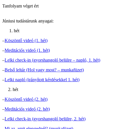
Tanfolyam véget ért
Júniusi tudástárunk anyagai:
hét
–
Köszöntő videó (1. hét)
–
Meditációs videó (1. hét)
–
Lelki check-in (gyorshangoló belülre – napló, 1. hét)
–
Belső leltár (Hol vagy most? – munkafüzet)
–
Lelki napló (irányított kérdésekkel 1. hét)
2. hét
–
Köszöntő videó (2. hét)
–
Meditációs videó (2. hét)
–
Lelki check-in (gyorshangoló belülre, 2. hét)
–
Mi az, amit elengednél? (munkafüzet)