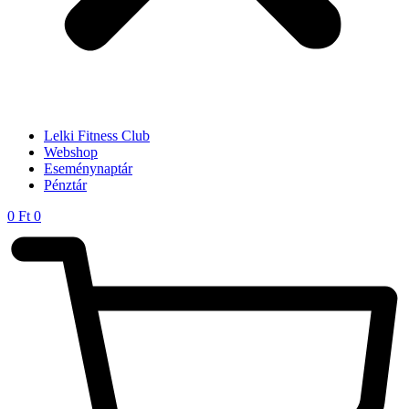
Lelki Fitness Club
Webshop
Eseménynaptár
Pénztár
0
Ft
0