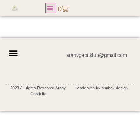
0
Lelki Fitness Club
aranygabi.klub@gmail.com
Adatvédelmi tájékoztató
Általános szerződési feltételek
Vásárlási tájékoztató
2023 All rights Reserved Arany
Made with by hunbak design
Gabriella