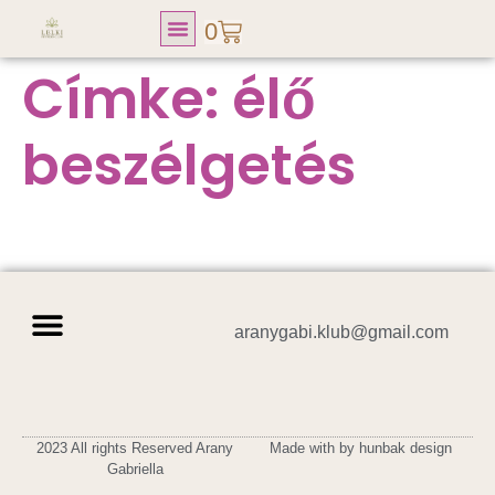
0
Címke:
élő
Lelki Fitness Club
beszélgetés
aranygabi.klub@gmail.com
Adatvédelmi tájékoztató
Általános szerződési feltételek
Vásárlási tájékoztató
2023 All rights Reserved Arany
Made with by hunbak design
Gabriella