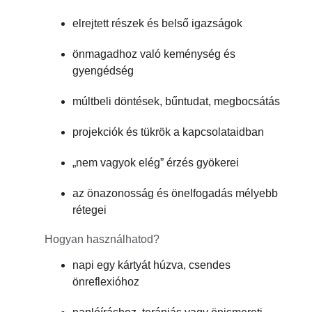
elrejtett részek és belső igazságok
önmagadhoz való keménység és
gyengédség
múltbeli döntések, bűntudat, megbocsátás
projekciók és tükrök a kapcsolataidban
„nem vagyok elég” érzés gyökerei
az önazonosság és önelfogadás mélyebb
rétegei
Hogyan használhatod?
napi egy kártyát húzva, csendes
önreflexióhoz