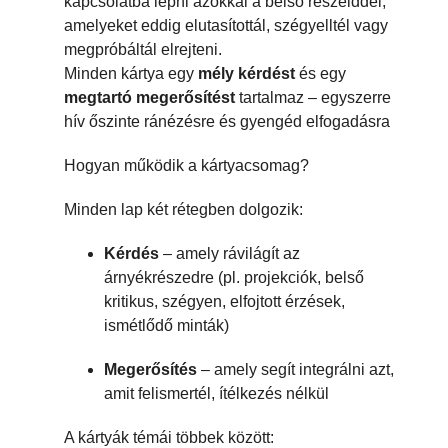
kapcsolatba lépni azokkal a belső részeiddel,
amelyeket eddig elutasítottál, szégyelltél vagy
megpróbáltál elrejteni.
Minden kártya egy
mély kérdést
és egy
megtartó megerősítést
tartalmaz – egyszerre
hív őszinte ránézésre és gyengéd elfogadásra
Hogyan működik a kártyacsomag?
Minden lap két rétegben dolgozik:
Kérdés
– amely rávilágít az
árnyékrészedre (pl. projekciók, belső
kritikus, szégyen, elfojtott érzések,
ismétlődő minták)
Megerősítés
– amely segít integrálni azt,
amit felismertél, ítélkezés nélkül
A kártyák témái többek között: