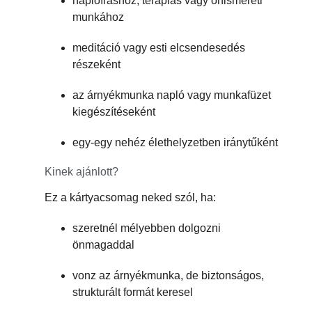
naplóíráshoz, terápiás vagy önismereti
munkához
meditáció vagy esti elcsendesedés
részeként
az árnyékmunka napló vagy munkafüzet
kiegészítéseként
egy-egy nehéz élethelyzetben iránytűként
Kinek ajánlott?
Ez a kártyacsomag neked szól, ha:
szeretnél mélyebben dolgozni
önmagaddal
vonz az árnyékmunka, de biztonságos,
strukturált formát keresel