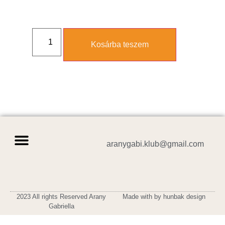
Kosárba teszem
aranygabi.klub@gmail.com
Adatvédelmi tájékoztató
Általános szerződési feltételek
Vásárlási tájékoztató
2023 All rights Reserved Arany
Made with by hunbak design
Gabriella