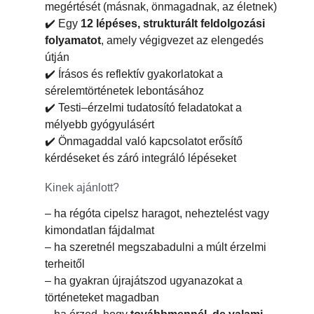
megértését (másnak, önmagadnak, az életnek)
✔️ Egy
12 lépéses, strukturált feldolgozási
folyamatot
, amely végigvezet az elengedés
útján
✔️ Írásos és reflektív gyakorlatokat a
sérelemtörténetek lebontásához
✔️ Testi–érzelmi tudatosító feladatokat a
mélyebb gyógyulásért
✔️ Önmagaddal való kapcsolatot erősítő
kérdéseket és záró integráló lépéseket
Kinek ajánlott?
– ha régóta cipelsz haragot, neheztelést vagy
kimondatlan fájdalmat
– ha szeretnél megszabadulni a múlt érzelmi
terheitől
– ha gyakran újrajátszod ugyanazokat a
történeteket magadban