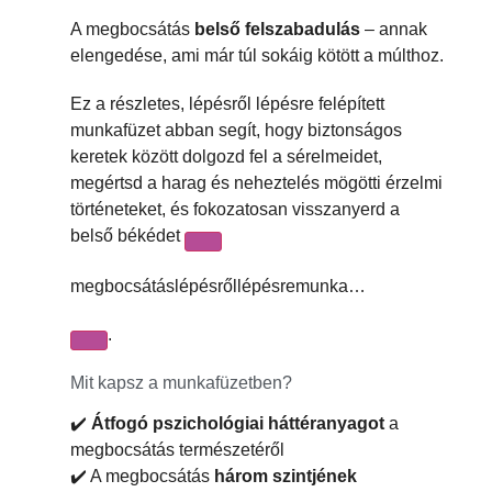
A megbocsátás
belső felszabadulás
– annak
elengedése, ami már túl sokáig kötött a múlthoz.
Ez a részletes, lépésről lépésre felépített
munkafüzet abban segít, hogy biztonságos
keretek között dolgozd fel a sérelmeidet,
megértsd a harag és neheztelés mögötti érzelmi
történeteket, és fokozatosan visszanyerd a
belső békédet
megbocsátáslépésrőllépésremunka…
.
Mit kapsz a munkafüzetben?
✔️
Átfogó pszichológiai háttéranyagot
a
megbocsátás természetéről
✔️ A megbocsátás
három szintjének