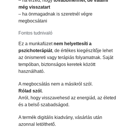
– ha érzed, hogy
továbbmennél, de valami
még visszatart
– ha önmagadnak is szeretnél végre
megbocsátani
Fontos tudnivaló
Ez a munkafüzet
nem helyettesíti a
pszichoterápiát
, de értékes kiegészítője lehet
az önismereti vagy terápiás folyamatnak. Saját
tempóban, biztonságos keretek között
használható.
A megbocsátás nem a másikról szól.
Rólad szól.
Arról, hogy visszavehesd az energiád, az életed
és a belső szabadságod.
A termék digitális kiadvány, vásárlás után
azonnal letölthető.