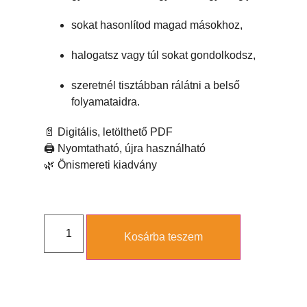
sokat hasonlítod magad másokhoz,
halogatsz vagy túl sokat gondolkodsz,
szeretnél tisztábban rálátni a belső
folyamataidra.
📄 Digitális, letölthető PDF
🖨️ Nyomtatható, újra használható
🌿 Önismereti kiadvány
Kosárba teszem