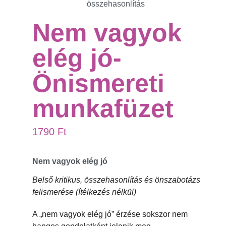
összehasonlítás
Nem vagyok
elég jó-
Önismereti
munkafüzet
1790
Ft
Nem vagyok elég jó
Belső kritikus, összehasonlítás és önszabotázs
felismerése (ítélkezés nélkül)
A „nem vagyok elég jó” érzése sokszor nem