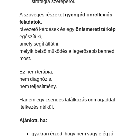
stratégia szerepéről.
A szöveges részeket
gyengéd önreflexiós
feladatok
,
rávezető kérdések és egy
önismereti térkép
egészíti ki,
amely segít átlátni,
melyik belső működés a legerősebb benned
most.
Ez nem terápia,
nem diagnózis,
nem teljesítmény.
Hanem egy csendes találkozás önmagaddal —
ítélkezés nélkül.
Ajánlott, ha:
gyakran érzed, hogy nem vagy elég jó,