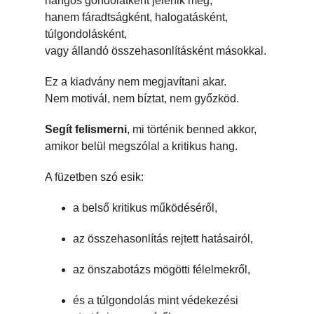
hangos gondolatként jelenik meg,
hanem fáradtságként, halogatásként,
túlgondolásként,
vagy állandó összehasonlításként másokkal.
Ez a kiadvány nem megjavítani akar.
Nem motivál, nem bíztat, nem győzköd.
Segít felismerni
, mi történik benned akkor,
amikor belül megszólal a kritikus hang.
A füzetben szó esik:
a belső kritikus működéséről,
az összehasonlítás rejtett hatásairól,
az önszabotázs mögötti félelmekről,
és a túlgondolás mint védekezési