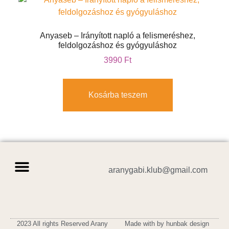
Anyaseb – Irányított napló a felismeréshez,
feldolgozáshoz és gyógyuláshoz
3990
Ft
Kosárba teszem
aranygabi.klub@gmail.com
Adatvédelmi tájékoztató
Általános szerződési feltételek
Vásárlási tájékoztató
2023 All rights Reserved Arany
Made with by hunbak design