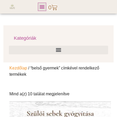
0
Lelki Fitness Club
Kategóriák
Kezdőlap
/ “belső gyermek” címkével rendelkező
termékek
Mind a(z) 10 találat megjelenítve