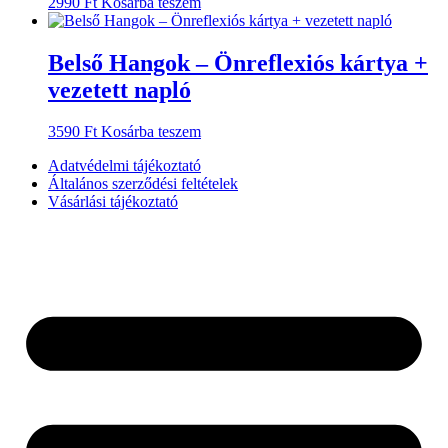
2990
Ft
Kosárba teszem
Belső Hangok – Önreflexiós kártya +
vezetett napló
3590
Ft
Kosárba teszem
Adatvédelmi tájékoztató
Általános szerződési feltételek
Vásárlási tájékoztató