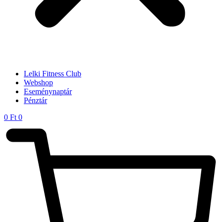
Lelki Fitness Club
Webshop
Eseménynaptár
Pénztár
0
Ft
0