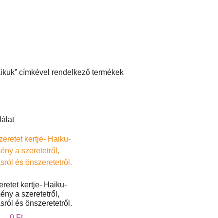
aikuk” címkével rendelkező termékek
álat
eretet kertje- Haiku-
ény a szeretetről,
ról és önszeretetről.
0
Ft