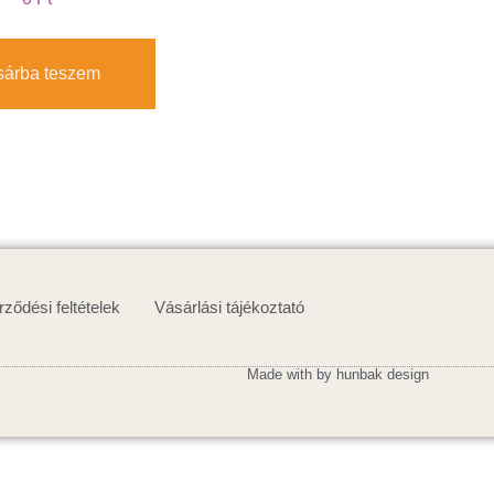
sárba teszem
rződési feltételek
Vásárlási tájékoztató
Made with by hunbak design