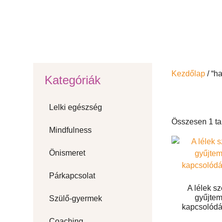
Kezdőlap
/ “h
Kategóriák
Lelki egészség
Összesen 1 tal
Mindfulness
Önismeret
Párkapcsolat
A lélek sz
gyűjtem
Szülő-gyermek
kapcsolódás
Coaching