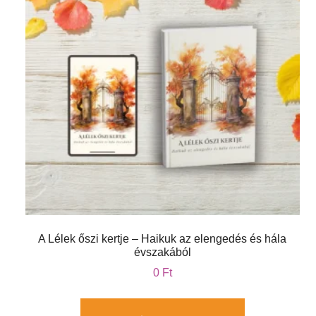
A Lélek őszi kertje – Haikuk az elengedés és hála
évszakából
0
Ft