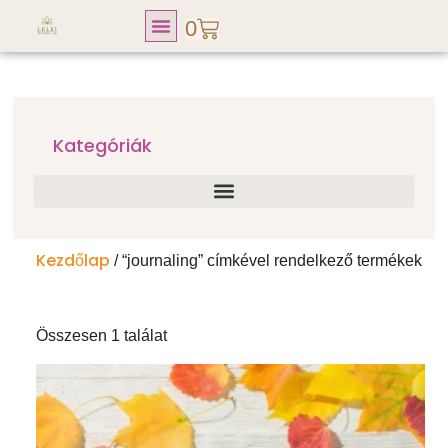
0
Lelki Fitness Club
Kategóriák
Kezdőlap
/ “journaling” címkével rendelkező termékek
Összesen 1 találat