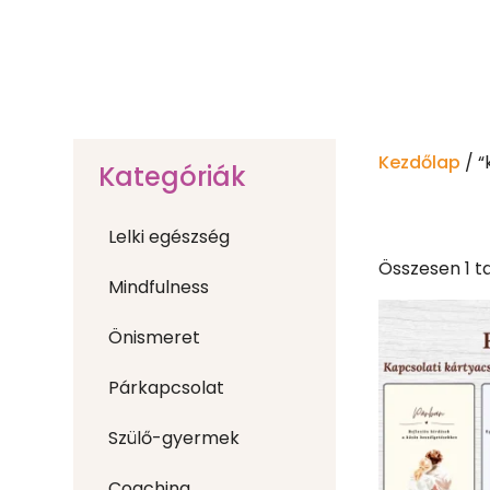
Kezdőlap
/ “
Kategóriák
Lelki egészség
Összesen 1 ta
Mindfulness
Önismeret
Párkapcsolat
Szülő-gyermek
Coaching