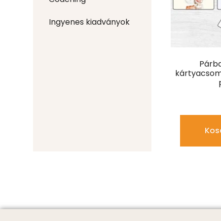
Ingyenes kiadványok
Párba
kártyacsom
Kos