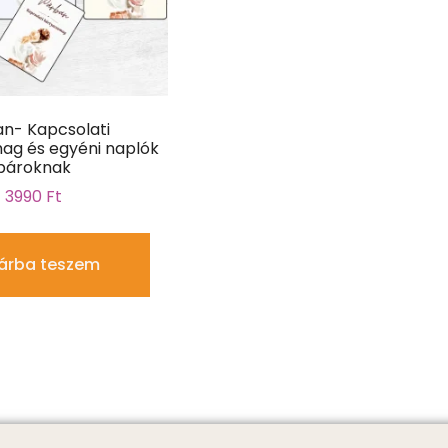
n- Kapcsolati
ag és egyéni naplók
pároknak
3990
Ft
árba teszem