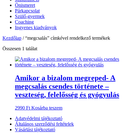
Önismeret
Párkapcsolat
Szülő-gyermek
Coaching
Ingyenes kiadványok
Kezdőlap
/ “megcsalás” címkével rendelkező termékek
Összesen 1 találat
Amikor a bizalom megreped- A
megcsalás csendes története –
veszteség, felelősség és gyógyulás
2990
Ft
Kosárba teszem
Adatvédelmi tájékoztató
Általános szerződési feltételek
Vásárlási tájékoztató