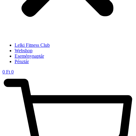
Lelki Fitness Club
Webshop
Eseménynaptár
Pénztár
0
Ft
0