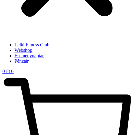
Lelki Fitness Club
Webshop
Eseménynaptár
Pénztár
0
Ft
0