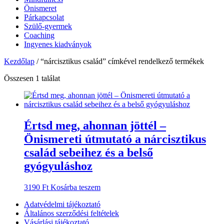
Önismeret
Párkapcsolat
Szülő-gyermek
Coaching
Ingyenes kiadványok
Kezdőlap
/ “nárcisztikus család” címkével rendelkező termékek
Összesen 1 találat
Értsd meg, ahonnan jöttél –
Önismereti útmutató a nárcisztikus
család sebeihez és a belső
gyógyuláshoz
3190
Ft
Kosárba teszem
Adatvédelmi tájékoztató
Általános szerződési feltételek
Vásárlási tájékoztató