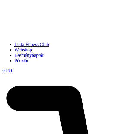
Lelki Fitness Club
Webshop
Eseménynaptár
Pénztár
0
Ft
0