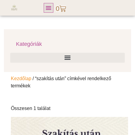
0
Lelki Fitness Club
Kategóriák
Kezdőlap
/ “szakítás után” címkével rendelkező
termékek
Összesen 1 találat