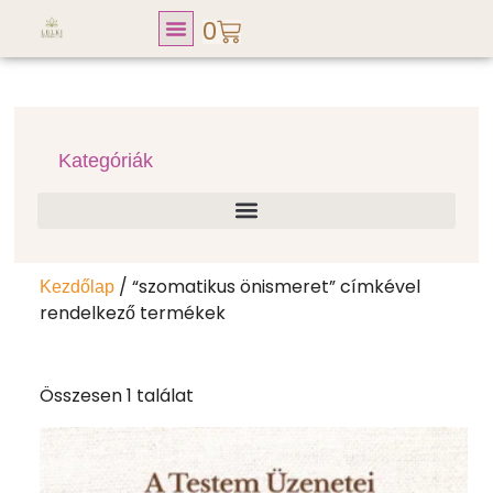
0
Lelki Fitness Club
Kategóriák
/ “szomatikus önismeret” címkével
Kezdőlap
rendelkező termékek
Összesen 1 találat