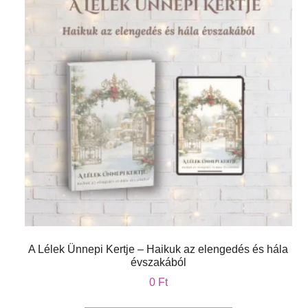
A Lélek Ünnepi Kertje – Haikuk az elengedés és hála
évszakából
0
Ft