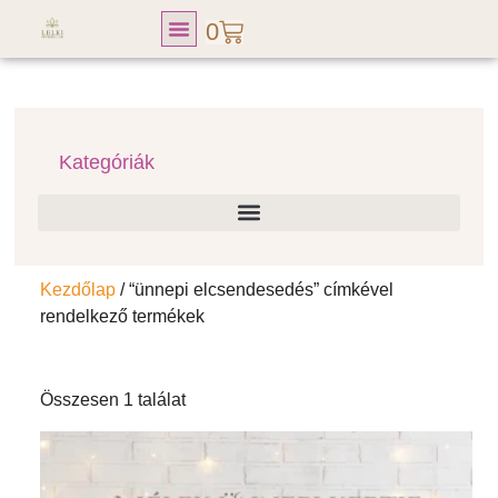
0
Lelki Fitness Club
Kategóriák
Kezdőlap
/ “ünnepi elcsendesedés” címkével
rendelkező termékek
Összesen 1 találat