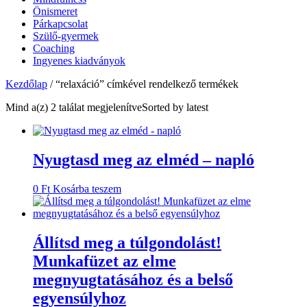
Önismeret
Párkapcsolat
Szülő-gyermek
Coaching
Ingyenes kiadványok
Kezdőlap
/ “relaxáció” címkével rendelkező termékek
Mind a(z) 2 találat megjelenítve
Sorted by latest
Nyugtasd meg az elméd – napló
0
Ft
Kosárba teszem
Állítsd meg a túlgondolást!
Munkafüzet az elme
megnyugtatásához és a belső
egyensúlyhoz