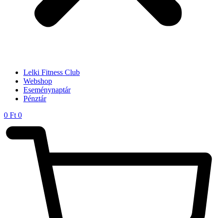
Lelki Fitness Club
Webshop
Eseménynaptár
Pénztár
0
Ft
0