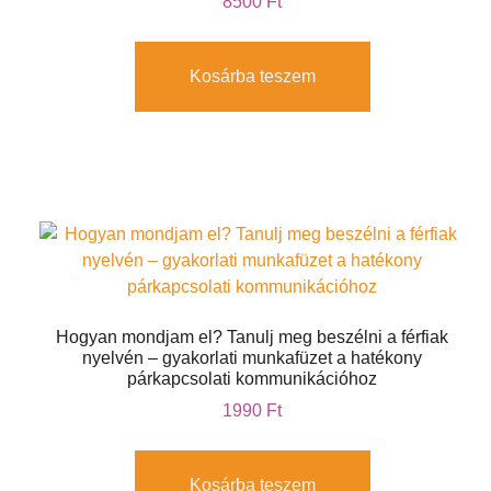
8500
Ft
Kosárba teszem
Hogyan mondjam el? Tanulj meg beszélni a férfiak
nyelvén – gyakorlati munkafüzet a hatékony
párkapcsolati kommunikációhoz
1990
Ft
Kosárba teszem