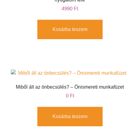
4990
Ft
Kosárba teszem
Miből áll az önbecsülés? – Önismereti munkafüzet
0
Ft
Kosárba teszem